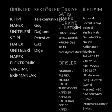
ÜRÜNLER
SEKTÖRLER
TÜRKİYE
İLETİŞİM
SATIŞ
HAFEX
Adres: 4.
K TİPİ
Telekomünikasyon
TÜRKİYE
Levent Sanayi
HAFEX
Güç
İLETİŞİM
Bölgesi,
ÜNİTELERİ
Dağıtımı
Yeşilce Mah.
Hafex Türkiye
S TİPİ
Petrol ve
Demirbaş Sok.
Satış & Destek
No: 20
+90 544 566
HAFEX
Gaz
Kağıthane /
28 19
ÜNİTELERİ
Diğer
İstanbul
hafex@hafexturkiye.com.tr
HAFEX
Tel: +90 212
210 62 06
OFİSLER
ELEKTRONİK
Fax:+90 212
YARDIMCI
210 62 07
İSTANBUL -
EKİPMANLAR
Uluslararası
FABRİKA
MERKEZ
Satış & Destek
HAFEX
(Genel
TÜRKİYE OFİSİ
Merkez) : +90
HAFEX EU
546 500 24 05
HAFEX SA
E-Mail:
HAFEX IRAQ
info@hafex.com.tr
OFFICE
E-Mail:
HAFEX