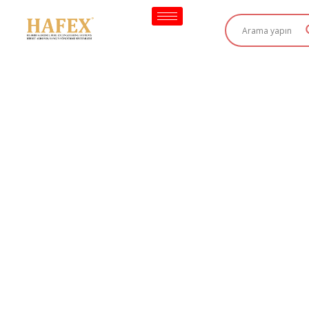
İçeriğe
geç