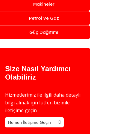
Makineler
Petrol ve Gaz
Güç Dağıtımı
Size Nasıl Yardımcı
Olabiliriz
Hizmetlerimiz ile ilgili daha detaylı
bilgi almak için lütfen bizimle
iletişime geçin
Hemen İletişime Geçin