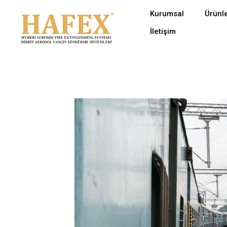
Kurumsal
Ürünl
İçeriğe
İletişim
geç