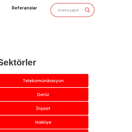
Referanslar
Sektörler
Telekomünikasyon
Deniz
İnşaat
Nakliye