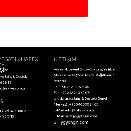
YE SATIŞ HAFEX
İLETİŞİM
YE
İŞİM
Adres: 4. Levent Sanayi Bölgesi, Yeşilce
Mah. Demirbaş Sok. No: 20 Kağıthane /
ye Satış & Destek
İstanbul
6 28 19
Tel: +90 212 210 62 06
xturkiye.com.tr
Fax:+90 212 210 62 07
Uluslararası Satış & Destek (Genel
ER
Merkez) : +90 546 500 24 05
E-Mail: info@hafex.com.tr
 FABRİKA MERKEZ
E-Mail: satis@ygyangin.com
İYE OFİSİ
ygyangin.com