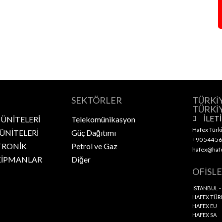
SEKTÖRLER
TÜRKİ
TÜRKİ
İLET
 ÜNİTELERİ
Telekomünikasyon
Hafex Türki
 ÜNİTELERİ
Güç Dağıtımı
+90 544 56
TRONİK
Petrol ve Gaz
hafex@hafe
KİPMANLAR
Diğer
OFİSL
İSTANBUL -
HAFEX TÜRK
HAFEX EU
HAFEX SA