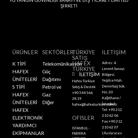
YG YANGIN GÜVENLİĞİ SANAYİ VE DIŞ TİCARET LİMİTED
ŞİRKETİ
ÜRÜNLER
SEKTÖRLER
TÜRKİYE
İLETİŞİM
SATIŞ
HAFEX
Adres: 4.
K TİPİ
Telekomünikasyon
TÜRKİYE
Levent Sanayi
HAFEX
Güç
İLETİŞİM
Bölgesi,
ÜNİTELERİ
Dağıtımı
Yeşilce Mah.
Hafex Türkiye
S TİPİ
Petrol ve
Demirbaş Sok.
Satış & Destek
No: 20
+90 544 566
HAFEX
Gaz
Kağıthane /
28 19
ÜNİTELERİ
Diğer
İstanbul
hafex@hafexturkiye.com.tr
HAFEX
Tel: +90 212
210 62 06
OFİSLER
ELEKTRONİK
Fax:+90 212
YARDIMCI
210 62 07
İSTANBUL -
EKİPMANLAR
Uluslararası
FABRİKA