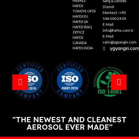
MERKEZ
Satış & Destek
HAFEX
(Genel
TÜRKİYE OFİSİ
Merkez) : +90
HAFEX EU
546 500 24 05
HAFEX SA
E-Mail:
HAFEX IRAQ
info@hafex.com.tr
OFFICE
E-Mail:
HAFEX
satis@ygyangin.com
CANADA
ygyangin.co
HAFEX INDIA
"THE NEWEST AND CLEANEST
AEROSOL EVER MADE"