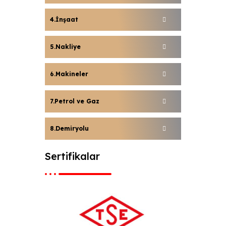
İnşaat
Nakliye
Makineler
Petrol ve Gaz
Demiryolu
Sertifikalar