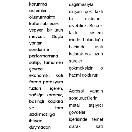
korunma
dağılmasıyla
sistemleri
oluşan çok fazlı
oluşturmakta
bir sistemdir
kullanılabilecek
diyebiliriz. Bu çok
yepyeni bir ürün
fazlı sistem
mevcut. Güçlü
içinde bulunduğu
yangın
hacimde asılı
söndürme
kalarak çok uzun
performansına
süreler
sahip, tamamen
çökmeksizin o
çevreci,
hacmi doldurur.
ekonomik, katı
forma potasyum
tuzları içeren,
Aerosol yangın
sağlığa zararsız,
söndürücülerin
basınçlı kaplara
metal taşıyıcı
ve tam
gövdeleri
sızdırmazlığa
içerisinde temel
ihtiyaç
olarak katı
duymadan