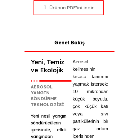
Ürünün PDF'ini indir
Genel Bakış
Yeni, Temiz
Aerosol
ve Ekolojik
kelimesinin
kısaca tanımını
yapmak istersek;
AEROSOL
10 mikrondan
YANGIN
SÖNDÜRME
küçük boyutlu,
TEKNOLOJİSİ
çok küçük katı
veya sıvı
Yeni nesil yangın
partiküllerinin bir
söndürücülerin
gaz ortam
içerisinde, etkili
içerisinden
yangından