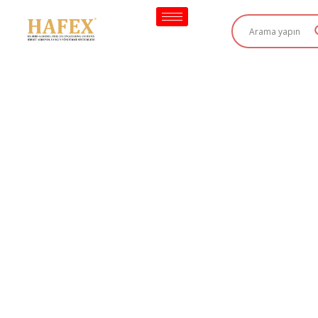
İçeriğe
geç