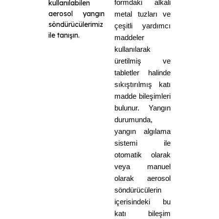
formdaki alkali
kullanılabilen
aerosol yangın
metal tuzları ve
söndürücülerimiz
çeşitli yardımcı
ile tanışın.
maddeler
kullanılarak
üretilmiş ve
tabletler halinde
sıkıştırılmış katı
madde bileşimleri
bulunur. Yangın
durumunda,
yangın algılama
sistemi ile
otomatik olarak
veya manuel
olarak aerosol
söndürücülerin
içerisindeki bu
katı bileşim