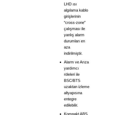
LHD ısı
algılama kablo
girişlerinin
“cross-zone”
çalışması ile
yanlış alarm
durumları en
aza
indirilmiştir.
Alarm ve Arıza
yardımcı
röleleri ile
BSC/BTS
uzaktan izleme
altyapısına
entegre
edilebilir.
Kompakt ABS