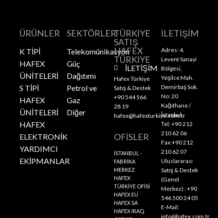
ÜRÜNLER
SEKTÖRLER
TÜRKİYE
İLETİŞİM
SATIŞ
HAFEX
Adres: 4.
K TİPİ
Telekomünikasyon
TÜRKİYE
Levent Sanayi
HAFEX
Güç
İLETİŞİM
Bölgesi,
ÜNİTELERİ
Dağıtımı
Yeşilce Mah.
Hafex Türkiye
S TİPİ
Petrol ve
Demirbaş Sok.
Satış & Destek
No: 20
+90 544 566
HAFEX
Gaz
Kağıthane /
28 19
ÜNİTELERİ
Diğer
İstanbul
hafex@hafexturkiye.com.tr
HAFEX
Tel: +90 212
210 62 06
OFİSLER
ELEKTRONİK
Fax:+90 212
YARDIMCI
210 62 07
İSTANBUL -
EKİPMANLAR
Uluslararası
FABRİKA
MERKEZ
Satış & Destek
HAFEX
(Genel
TÜRKİYE OFİSİ
Merkez) : +90
HAFEX EU
546 500 24 05
HAFEX SA
E-Mail:
HAFEX IRAQ
info@hafex.com.tr