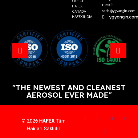
OFFICE
E-Mail:
HAFEX
satis@ygyangin.com
CANADA
ygyangin.co
HAFEX INDIA
"THE NEWEST AND CLEANEST
AEROSOL EVER MADE"
© 2026
HAFEX
Tüm
Hakları Saklıdır