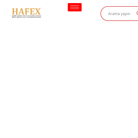
İçeriğe
geç