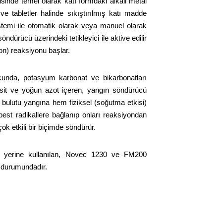
isinde temel olarak katı formdaki alkali metal
 ve tabletler halinde sıkıştırılmış katı madde
stemi ile otomatik olarak veya manuel olarak
öndürücü üzerindeki tetikleyici ile aktive edilir
yon) reaksiyonu başlar.
ucunda, potasyum karbonat ve bikarbonatları
ksit ve yoğun azot içeren, yangın söndürücü
is bulutu yangına hem fiziksel (soğutma etkisi)
est radikallere bağlanıp onları reaksiyondan
ok etkili bir biçimde söndürür.
in yerine kullanılan, Novec 1230 ve FM200
fi durumundadır.