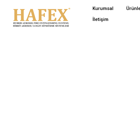
Kurumsal
Ürünl
İçeriğe
İletişim
geç