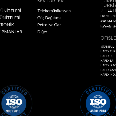
SEKTÖRLER
TÜRKİ
TÜRKİ
İLET
 ÜNİTELERİ
Telekomünikasyon
Hafex Türki
 ÜNİTELERİ
Güç Dağıtımı
+90 544 56
TRONİK
Petrol ve Gaz
hafex@hafe
KİPMANLAR
Diğer
OFİSL
İSTANBUL -
HAFEX TÜRK
HAFEX EU
HAFEX SA
HAFEX IRA
HAFEX CA
HAFEX INDI