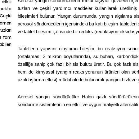
Aerosol yangın söndürücülerin metal taşıyıcı gövdeleri içer
etkili
tuzları ve çeşitli yardımcı maddeler kullanılarak üretilmiş
makta
 Güçlü
bileşimleri bulunur. Yangın durumunda, yangın algılama si
mamen
aerosol söndürücülerin içerisindeki bu katı bileşim tabletleri s
uzları
ve tablet bileşimi içerisinde bir redoks (redüksiyon-oksidas
ve tam
abilen
Tabletlerin yapısını oluşturan bileşim, bu reaksiyon son
(ortalaması 2 mikron boyutlarında), su buharı, karbondio
özelliğe sahip çok fazlı bir sis bulutu üretir. Bu çok fazlı s
hem de kimyasal (yangın reaksiyonunun ürünleri olan serb
uzaklaştırma etkisi) müdahalede bulunarak yangını hızlı ve ç
Aerosol yangın söndürücüler Halon gazlı söndürücüler
söndürme sistemlerinin en etkili ve uygun maliyetli alternati