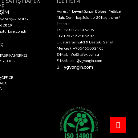
YE SATIŞ HAFEX
İLETİŞİM
YE
İŞİM
Adres: 4. Levent Sanayi Bölgesi, Yeşilce
Mah. Demirbaş Sok. No: 20 Kağıthane /
ye Satış & Destek
İstanbul
6 28 19
Tel: +90 212 210 62 06
xturkiye.com.tr
Fax:+90 212 210 62 07
Uluslararası Satış & Destek (Genel
ER
Merkez) : +90 546 500 24 05
E-Mail: info@hafex.com.tr
 FABRİKA MERKEZ
E-Mail: satis@ygyangin.com
İYE OFİSİ
ygyangin.com
Q OFFICE
NADA
A