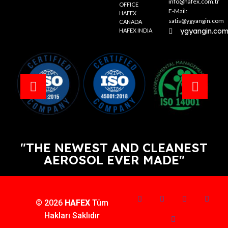
info@hafex.com.tr
OFFICE
E-Mail:
HAFEX
satis@ygyangin.com
CANADA
ygyangin.co
HAFEX INDIA
"THE NEWEST AND CLEANEST
AEROSOL EVER MADE"
© 2026
HAFEX
Tüm
Hakları Saklıdır