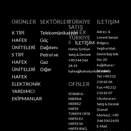
ÜRÜNLER
SEKTÖRLER
TÜRKİYE
İLETİŞİM
SATIŞ
HAFEX
Adres: 4.
K TİPİ
Telekomünikasyon
TÜRKİYE
Levent Sanayi
HAFEX
Güç
İLETİŞİM
Bölgesi,
ÜNİTELERİ
Dağıtımı
Yeşilce Mah.
Hafex Türkiye
S TİPİ
Petrol ve
Demirbaş Sok.
Satış & Destek
No: 20
+90 544 566
HAFEX
Gaz
Kağıthane /
28 19
ÜNİTELERİ
Diğer
İstanbul
hafex@hafexturkiye.com.tr
HAFEX
Tel: +90 212
210 62 06
OFİSLER
ELEKTRONİK
Fax:+90 212
YARDIMCI
210 62 07
İSTANBUL -
EKİPMANLAR
Uluslararası
FABRİKA
MERKEZ
Satış & Destek
HAFEX
(Genel
TÜRKİYE OFİSİ
Merkez) : +90
HAFEX EU
546 500 24 05
HAFEX SA
E-Mail:
HAFEX IRAQ